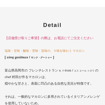
Detail
【店舗受け取りご希望】の際は、お電話にてご注文ください
塩味・甘味・酸味・苦味・旨味の、５味を味わう マカロン
[
cinq goûteux
/
]
サンク・グートゥー
富山県高岡市の フレンチレストラン s. r-trois /
の
エス エール トロワ
chef 村田が作るマカロンは、
穏やかな甘さと、表面に凹凸のある自然な見目が特徴です。
それは、一般的なマカロンに多用されているイタリアンメレンゲ
を使用していないため。