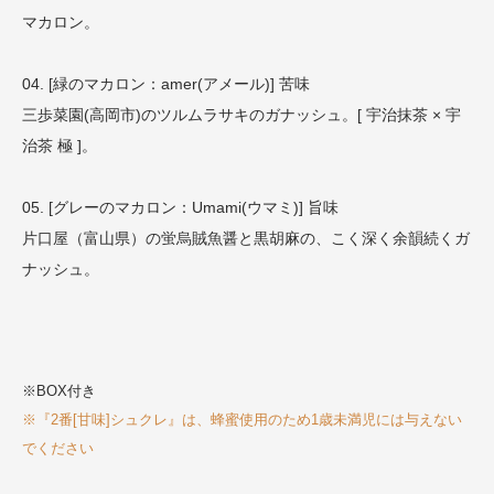
マカロン。
04. [緑のマカロン：amer(アメール)] 苦味
三歩菜園(高岡市)のツルムラサキのガナッシュ。[ 宇治抹茶 × 宇
治茶 極 ]。
05. [グレーのマカロン：Umami(ウマミ)] 旨味
片口屋（富山県）の蛍烏賊魚醤と黒胡麻の、こく深く余韻続くガ
ナッシュ。
※BOX付き
※『2番[甘味]シュクレ』は、蜂蜜使用のため1歳未満児には与えない
でください