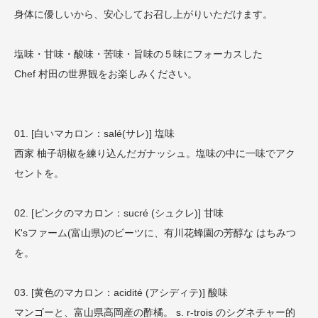
身体に優しいから、安心してお召し上がりいただけます。
塩味・甘味・酸味・苦味・旨味の５味にフォーカスした
Chef 村田の世界観をお楽しみください。
01. [白いマカロン：salé(サレ)] 塩味
西家 柚子胡椒を練り込んだガナッシュ。塩味の中に一味でアク
セントを。
02. [ピンクのマカロン：sucré (シュクレ)] 甘味
K'sファーム(富山県)のビーツに、有川花蜂園の芳醇な はちみつ
を。
03. [黄色のマカロン：acidité (アシディテ)] 酸味
マンゴーと、富山県高岡産の酢橘。 s. r-trois のシグネチャー的