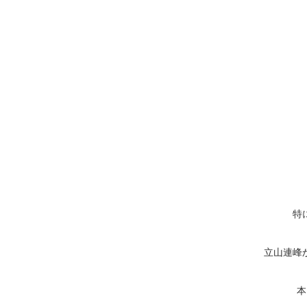
特
立山連峰
本