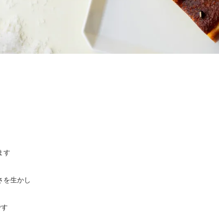
ます
さを生かし
です