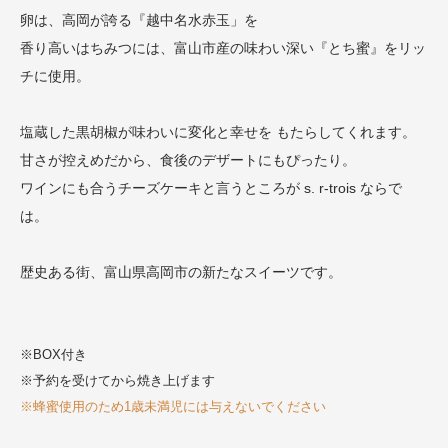
卵は、高岡が誇る『越中名水赤玉」を
香り高いはちみつには、富山市産の味わい深い『とち蜜』をリッ
チに使用。
塩蔵した黒胡椒が味わいに変化と幸せを もたらしてくれます。
甘さが控えめだから、食後のデザートにもぴったり。
ワインにも合うチーズケーキと言うところが s. r-trois ならで
は。
歴史ある街、富山県高岡市の新たなスイーツです。
※BOX付き
※予約を受けてから焼き上げます
※蜂蜜使用のため1歳未満児には与えないでください