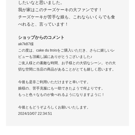
ショップ
したいなと思いました。
闘うテレワ
我が家はこのチーズケーキの大ファンです！
チーズケーキが苦手な娘も、これならいくらでも食
ます。
この度は高
べれると、言っています！
様に、この
また、チー
 大変嬉しく
様なレビュー
ショップからのコメント
感じており
ak7k87様
で、今後と
より一層品
この度は、cake du troisをご購入いただき、さらに嬉しいレ
も何卒よろ
ビューも頂戴し誠にありがとうございました♪
ご友人様との素敵な時間、お子様との大切なシーン。その大
この度は誠
切な空間に当店の商品があることがとても嬉しく思います。
2024/09/04
今後も是非ご利用いただけますと幸いです。
娘様の、苦手克服にも一助できたようで何よりです。
もっと色々なものが食べれるようになりますように！
今後ともどうぞよろしくお願いいたします。
2024/10/07 22:34:51