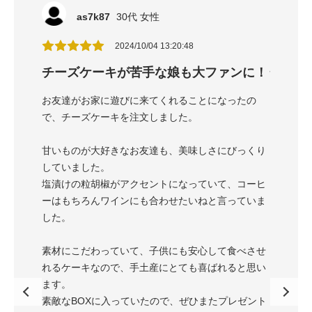
as7k87
30代 女性
2024/10/04 13:20:48
チーズケーキが苦手な娘も大ファンに！
忖度な
いネット販
お友達がお家に遊びに来てくれることになったの
チーズケ
。
で、チーズケーキを注文しました。
売、店舗
味が新感
甘いものが大好きなお友達も、美味しさにびっくり
ここのチ
していました。
覚で歴代
塩漬けの粒胡椒がアクセントになっていて、コーヒ
欲しい。
ーはもちろんワインにも合わせたいねと言っていま
本当に美
した。
購入した
サイズ感
素材にこだわっていて、子供にも安心して食べさせ
ら良かっ
れるケーキなので、手土産にとても喜ばれると思い
ます。
僕なら4,
素敵なBOXに入っていたので、ぜひまたプレゼント